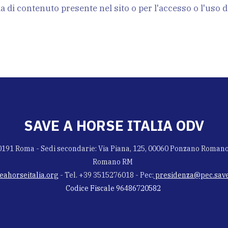
a di contenuto presente nel sito o per l'accesso o l'uso d
SAVE A HORSE ITALIA ODV
00191 Roma - Sedi secondarie: Via Piana, 125, 00060 Ponzano Romano
Romano RM
ahorseitalia.org
- Tel. +39 3515276018 - Pec:
presidenza@pec.save
Codice Fiscale 96486720582