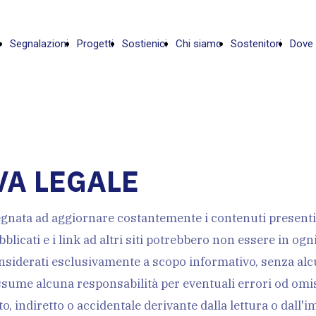
e
Segnalazioni
Progetti
Sostienici
Chi siamo
Sostenitori
Dove
VA LEGALE
gnata ad aggiornare costantemente i contenuti presenti s
pubblicati e i link ad altri siti potrebbero non essere in o
siderati esclusivamente a scopo informativo, senza alcun
sume alcuna responsabilità per eventuali errori od omiss
o, indiretto o accidentale derivante dalla lettura o dall'