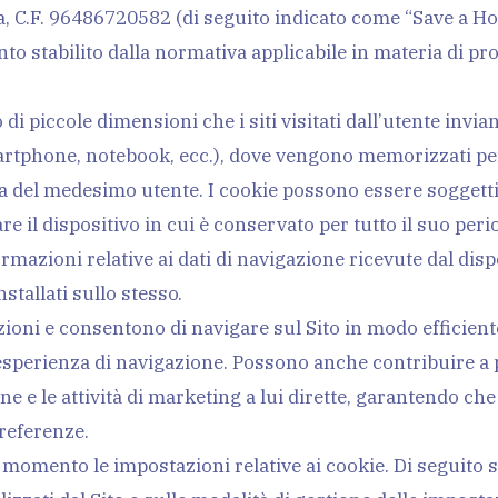
, C.F. 96486720582 (di seguito indicato come “Save a Horse
to stabilito dalla normativa applicabile in materia di pro
di piccole dimensioni che i siti visitati dall’utente invian
rtphone, notebook, ecc.), dove vengono memorizzati per
sita del medesimo utente. I cookie possono essere soggett
re il dispositivo in cui è conservato per tutto il suo peri
nformazioni relative ai dati di navigazione ricevute dal di
stallati sullo stesso.
ioni e consentono di navigare sul Sito in modo efficient
’esperienza di navigazione. Possono anche contribuire a 
e e le attività di marketing a lui dirette, garantendo ch
referenze.
 momento le impostazioni relative ai cookie. Di seguito 