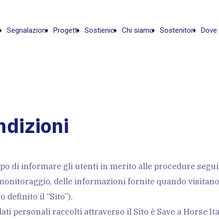
e
Segnalazioni
Progetti
Sostienici
Chi siamo
Sostenitori
Dove
ndizioni
o di informare gli utenti in merito alle procedure seguite
 monitoraggio, delle informazioni fornite quando visitano 
 definito il “Sito”).
dati personali raccolti attraverso il Sito è Save a Horse It