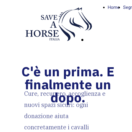
Home
Segn
DONA
ORA
C'è un prima. E
finalmente un
dopo.
Cure, recupero, accoglienza e
nuovi spazi sicuri: ogni
donazione aiuta
concretamente i cavalli