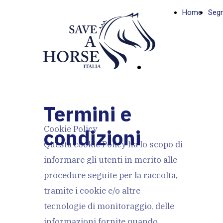
Home
Segn
DONA
ORA
Termini e
Cookie Policy
condizioni
Questa cookie Policy ha lo scopo di
informare gli utenti in merito alle
procedure seguite per la raccolta,
tramite i cookie e/o altre
tecnologie di monitoraggio, delle
informazioni fornite quando